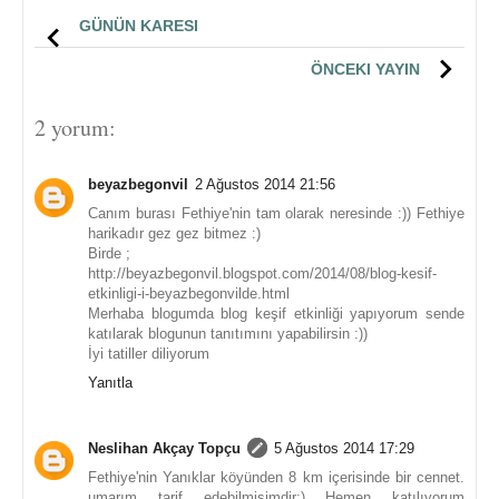
GÜNÜN KARESI
ÖNCEKI YAYIN
2 yorum:
beyazbegonvil
2 Ağustos 2014 21:56
Canım burası Fethiye'nin tam olarak neresinde :)) Fethiye
harikadır gez gez bitmez :)
Birde ;
http://beyazbegonvil.blogspot.com/2014/08/blog-kesif-
etkinligi-i-beyazbegonvilde.html
Merhaba blogumda blog keşif etkinliği yapıyorum sende
katılarak blogunun tanıtımını yapabilirsin :))
İyi tatiller diliyorum
Yanıtla
Neslihan Akçay Topçu
5 Ağustos 2014 17:29
Fethiye'nin Yanıklar köyünden 8 km içerisinde bir cennet.
umarım tarif edebilmişimdir:) Hemen katılıyorum