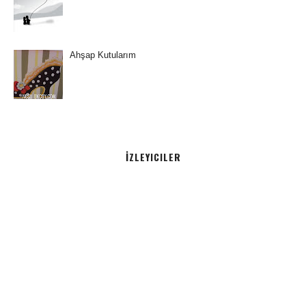
Ahşap Kutularım
İZLEYICILER