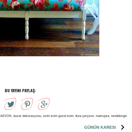
BU YAYINI PAYLAŞ:
RASYON
,
duvar dekorasyonu
,
evim evim güzel evim
,
ikea çerçeve
,
matruşka
,
neslidesign
GÜNÜN KARESI