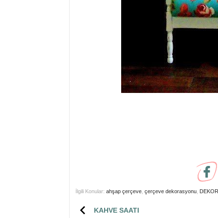
İlgili Konular:
ahşap çerçeve
,
çerçeve dekorasyonu
,
DEKO
KAHVE SAATI