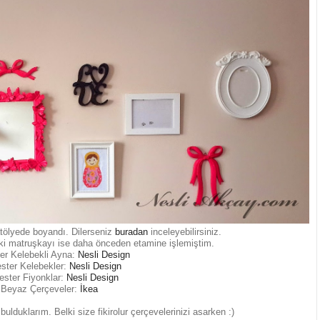
tölyede boyandı. Dilerseniz
buradan
inceleyebilirsiniz.
ki matruşkayı ise daha önceden etamine işlemiştim.
er Kelebekli Ayna:
Nesli Design
ster Kelebekler:
Nesli Design
ester Fiyonklar:
Nesli Design
Beyaz Çerçeveler:
İkea
ulduklarım. Belki size fikirolur çerçevelerinizi asarken :)