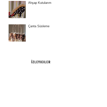
Ahşap Kutularım
Çanta Süsleme
İZLEYICILER