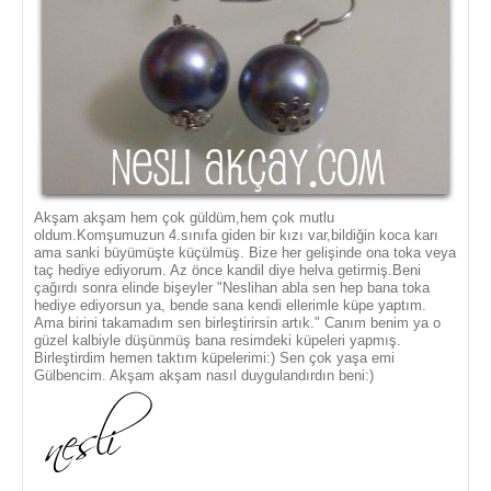
Akşam akşam hem çok güldüm,hem çok mutlu
oldum.Komşumuzun 4.sınıfa giden bir kızı var,bildiğin koca karı
ama sanki büyümüşte küçülmüş. Bize her gelişinde ona toka veya
taç hediye ediyorum. Az önce kandil diye helva getirmiş.Beni
çağırdı sonra elinde bişeyler "Neslihan abla sen hep bana toka
hediye ediyorsun ya, bende sana kendi ellerimle küpe yaptım.
Ama birini takamadım sen birleştirirsin artık." Canım benim ya o
güzel kalbiyle düşünmüş bana resimdeki küpeleri yapmış.
Birleştirdim hemen taktım küpelerimi:) Sen çok yaşa emi
Gülbencim. Akşam akşam nasıl duygulandırdın beni:)