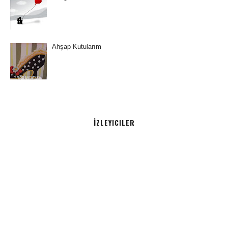
Ahşap Kutularım
İZLEYICILER