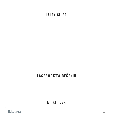
İZLEYICILER
FACEBOOK'TA BEĞENIN
ETIKETLER