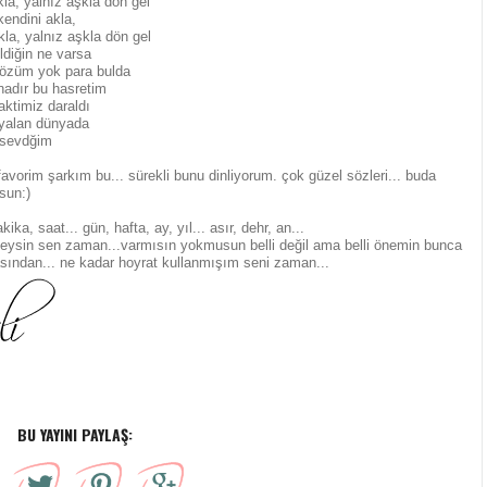
kla, yalnız aşkla dön gel
kendini akla,
la, yalnız aşkla dön gel
ldiğin ne varsa
gözüm yok para bulda
nadır bu hasretim
aktimiz daraldı
yalan dünyada
 sevdğim
favorim şarkım bu... sürekli bunu dinliyorum. çok güzel sözleri... buda
sun:)
kika, saat... gün, hafta, ay, yıl... asır, dehr, an...
şeysin sen zaman...varmısın yokmusun belli değil ama belli önemin bunca
sından... ne kadar hoyrat kullanmışım seni zaman...
BU YAYINI PAYLAŞ: