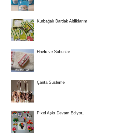
Kurbağalı Bardak Altliklarım
Havlu ve Sabunlar
Çanta Süsleme
Pixel Aşkı Devam Ediyor...