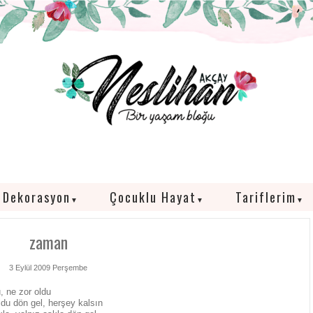
Dekorasyon
Çocuklu Hayat
Tariflerim
▼
▼
▼
zaman
3 Eylül 2009 Perşembe
, ne zor oldu
ldu dön gel, herşey kalsın