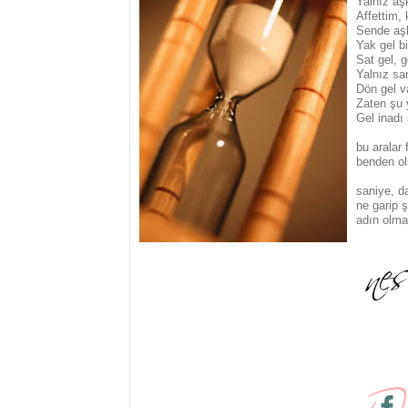
Yalnız aş
Affettim, 
Sende aşk
Yak gel bi
Sat gel, 
Yalnız sa
Dön gel v
Zaten şu 
Gel inadı
bu aralar 
benden ol
saniye, da
ne garip 
adın olma