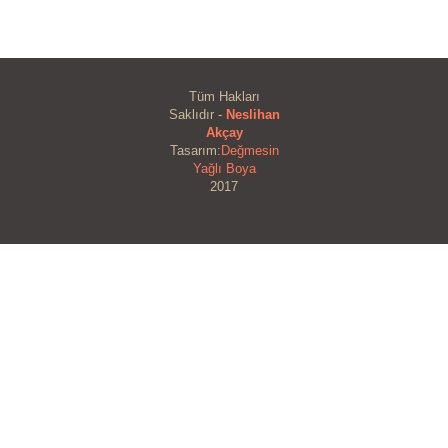
Tüm Hakları
Saklıdır -
Neslihan
Akçay
Tasarım:
Değmesin
Yağlı Boya
2017