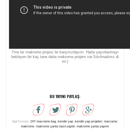
Yine bir makrome projesi ile karşınızdayım. Hatta yayınlanmayı
bekleyen bir kaç tane daha makrome projem var.Sıkılmadınız di
mi:)
BU YAYINI PAYLAŞ:
İlgili Konular:
DIY macrame bag
,
kendin yap
,
kendin yap projeleri
,
macrame
,
makrome
,
makrome çanta nasıl yapılır
,
makrome çanta yapımı