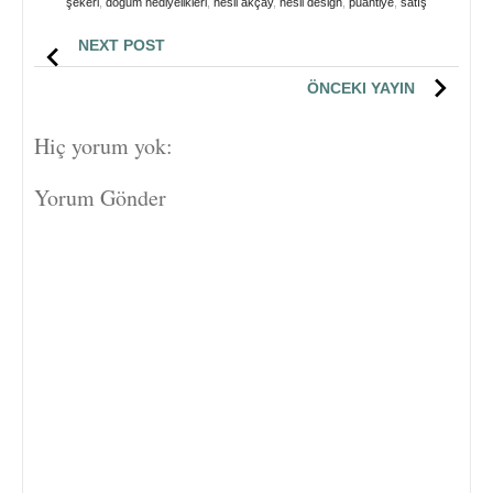
şekeri
,
doğum hediyelikleri
,
nesli akçay
,
nesli design
,
puantiye
,
satış
NEXT POST
ÖNCEKI YAYIN
Hiç yorum yok:
Yorum Gönder