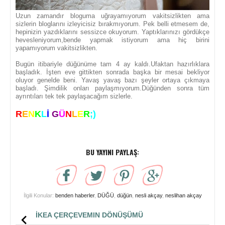
Uzun zamandır bloguma uğrayamıyorum vakitsizlikten ama
sizlerin bloglarını izleyicisiz bırakmıyorum. Pek belli etmesem de,
hepinizin yazdıklarını sessizce okuyorum. Yaptıklarınızı gördükçe
hevesleniyorum,bende yapmak istiyorum ama hiç birini
yapamıyorum vakitsizlikten.
Bugün itibariyle düğünüme tam 4 ay kaldı.Ufaktan hazırlıklara
başladık. İşten eve gittikten sonrada başka bir mesai bekliyor
oluyor genelde beni. Yavaş yavaş bazı şeyler ortaya çıkmaya
başladı. Şimdilik onları paylaşmıyorum.Düğünden sonra tüm
ayrıntıları tek tek paylaşacağım sizlerle.
R
E
N
K
L
İ
G
Ü
N
L
E
R
;)
BU YAYINI PAYLAŞ:
İlgili Konular:
benden haberler
,
DÜĞÜ
,
düğün
,
nesli akçay
,
neslihan akçay
İKEA ÇERÇEVEMIN DÖNÜŞÜMÜ