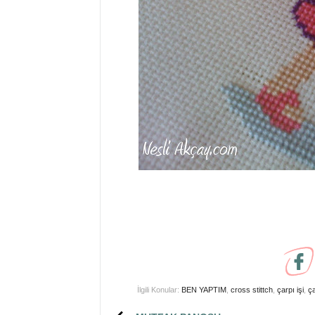
İlgili Konular:
BEN YAPTIM
,
cross stittch
,
çarpı işi
,
ça