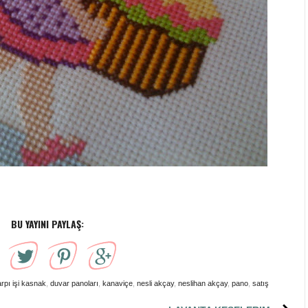
BU YAYINI PAYLAŞ:
rpı işi kasnak
,
duvar panoları
,
kanaviçe
,
nesli akçay
,
neslihan akçay
,
pano
,
satış