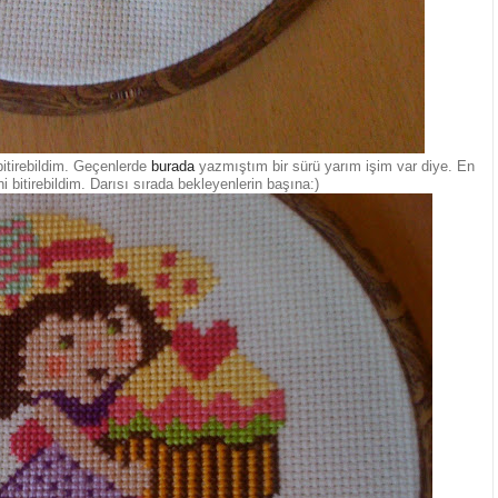
bitirebildim. Geçenlerde
burada
yazmıştım bir sürü yarım işim var diye. En
i bitirebildim. Darısı sırada bekleyenlerin başına:)