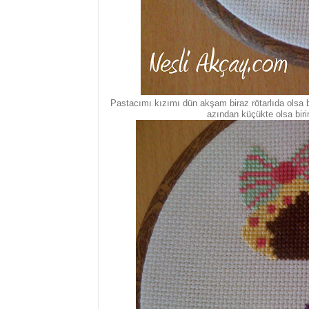
Pastacımı kızımı dün akşam biraz rötarlıda olsa 
azından küçükte olsa birin