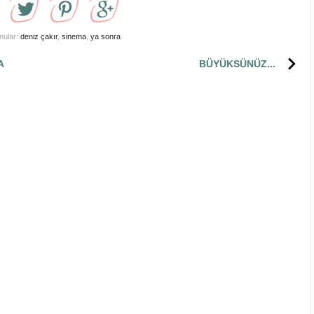
onular:
deniz çakır
,
sinema
,
ya sonra
A
BÜYÜKSÜNÜZ...