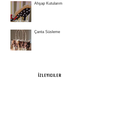
Ahşap Kutularım
Çanta Süsleme
İZLEYICILER