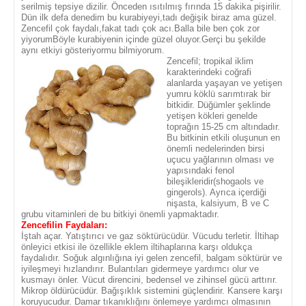
serilmiş tepsiye dizilir. Önceden ısıtılmış fırında 15 dakika pişirilir.
Dün ilk defa denedim bu kurabiyeyi,tadı değişik biraz ama güzel.
Zencefil çok faydalı,fakat tadı çok acı.Balla bile ben çok zor
yiyorumBöyle kurabiyenin içinde güzel oluyor.Gerçi bu şekilde
aynı etkiyi gösteriyormu bilmiyorum.
Zencefil; tropikal iklim
karakterindeki coğrafi
alanlarda yaşayan ve yetişen
yumru köklü sarımtırak bir
bitkidir. Düğümler şeklinde
yetişen kökleri genelde
toprağın 15-25 cm altındadır.
Bu bitkinin etkili oluşunun en
önemli nedelerinden birsi
uçucu yağlarının olması ve
yapısındaki fenol
bileşikleridir(shogaols ve
gingerols). Ayrıca içerdiği
nişasta, kalsiyum, B ve C
grubu vitaminleri de bu bitkiyi önemli yapmaktadır.
Zencefilin Faydaları:
İştah açar. Yatıştırıcı ve gaz söktürücüdür. Vücudu terletir. İltihap
önleyici etkisi ile özellikle eklem iltihaplarına karşı oldukça
faydalıdır. Soğuk algınlığına iyi gelen zencefil, balgam söktürür ve
iyileşmeyi hızlandırır. Bulantıları gidermeye yardımcı olur ve
kusmayı önler. Vücut direncini, bedensel ve zihinsel gücü arttırır.
Mikrop öldürücüdür. Bağışıklık sistemini güçlendirir. Kansere karşı
koruyucudur. Damar tıkanıklığını önlemeye yardımcı olmasının