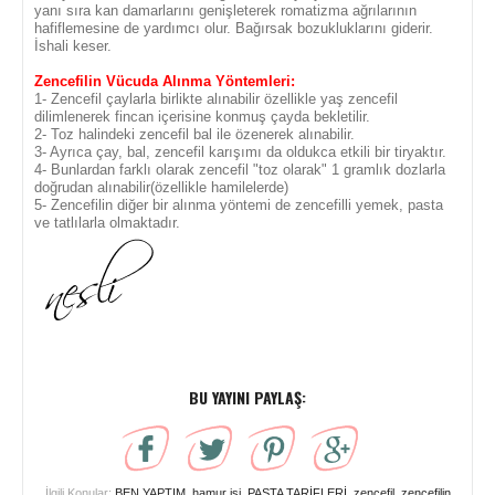
yanı sıra kan damarlarını genişleterek romatizma ağrılarının
hafiflemesine de yardımcı olur. Bağırsak bozukluklarını giderir.
İshali keser.
Zencefilin Vücuda Alınma Yöntemleri:
1- Zencefil çaylarla birlikte alınabilir özellikle yaş zencefil
dilimlenerek fincan içerisine konmuş çayda bekletilir.
2- Toz halindeki zencefil bal ile özenerek alınabilir.
3- Ayrıca çay, bal, zencefil karışımı da oldukca etkili bir tiryaktır.
4- Bunlardan farklı olarak zencefil "toz olarak" 1 gramlık dozlarla
doğrudan alınabilir(özellikle hamilelerde)
5- Zencefilin diğer bir alınma yöntemi de zencefilli yemek, pasta
ve tatlılarla olmaktadır.
BU YAYINI PAYLAŞ:
İlgili Konular:
BEN YAPTIM
,
hamur işi
,
PASTA TARİFLERİ
,
zencefil
,
zencefilin