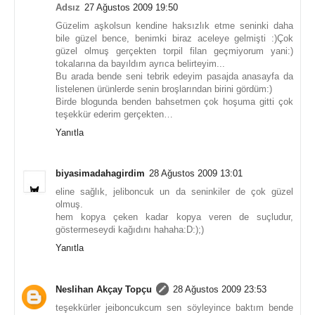
Adsız
27 Ağustos 2009 19:50
Güzelim aşkolsun kendine haksızlık etme seninki daha
bile güzel bence, benimki biraz aceleye gelmişti :)Çok
güzel olmuş gerçekten torpil filan geçmiyorum yani:)
tokalarına da bayıldım ayrıca belirteyim...
Bu arada bende seni tebrik edeyim pasajda anasayfa da
listelenen ürünlerde senin broşlarından birini gördüm:)
Birde blogunda benden bahsetmen çok hoşuma gitti çok
teşekkür ederim gerçekten…
Yanıtla
biyasimadahagirdim
28 Ağustos 2009 13:01
eline sağlık, jeliboncuk un da seninkiler de çok güzel
olmuş.
hem kopya çeken kadar kopya veren de suçludur,
göstermeseydi kağıdını hahaha:D:);)
Yanıtla
Neslihan Akçay Topçu
28 Ağustos 2009 23:53
teşekkürler jeiboncukcum sen söyleyince baktım bende