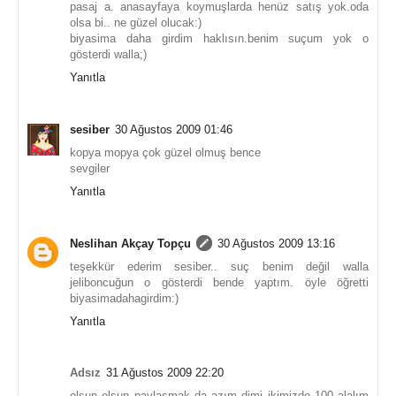
pasaj a. anasayfaya koymuşlarda henüz satış yok.oda
olsa bi.. ne güzel olucak:)
biyasima daha girdim haklısın.benim suçum yok o
gösterdi walla;)
Yanıtla
sesiber
30 Ağustos 2009 01:46
kopya mopya çok güzel olmuş bence
sevgiler
Yanıtla
Neslihan Akçay Topçu
30 Ağustos 2009 13:16
teşekkür ederim sesiber.. suç benim değil walla
jeliboncuğun o gösterdi bende yaptım. öyle öğretti
biyasimadahagirdim:)
Yanıtla
Adsız
31 Ağustos 2009 22:20
olsun olsun paylaşmak da azım dimi ikimizde 100 alalım