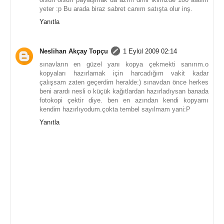
yeter :p Bu arada biraz sabret canım satışta olur inş.
Yanıtla
Neslihan Akçay Topçu
1 Eylül 2009 02:14
sınavların en güzel yanı kopya çekmekti sanırım.o
kopyaları hazırlamak için harcadığım vakit kadar
çalışsam zaten geçerdim heralde:) sınavdan önce herkes
beni arardı nesli o küçük kağıtlardan hazırladıysan banada
fotokopi çektir diye. ben en azından kendi kopyamı
kendim hazırlıyodum.çokta tembel sayılmam yani:P
Yanıtla